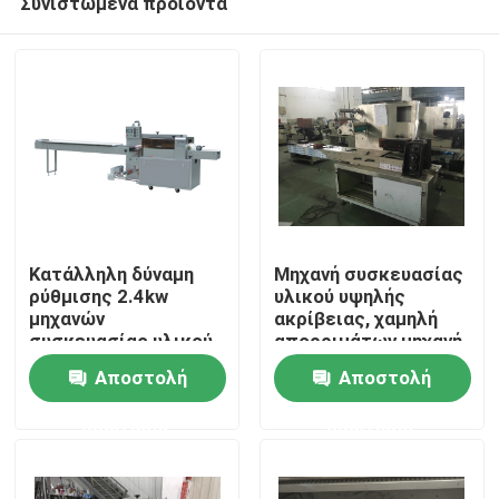
Συνιστώμενα προϊόντα
Κατάλληλη δύναμη
Μηχανή συσκευασίας
ρύθμισης 2.4kw
υλικού υψηλής
μηχανών
ακρίβειας, χαμηλή
συσκευασίας υλικού
απορριμάτων μηχανή
Σπίτι
υψηλής
περικαλυμμάτων
Αποστολή
Αποστολή
αποδοτικότητας
ροής ποσοστού
οριζόντια
Προϊόντα
ερώτησης
ερώτησης
Περίπου εμείς