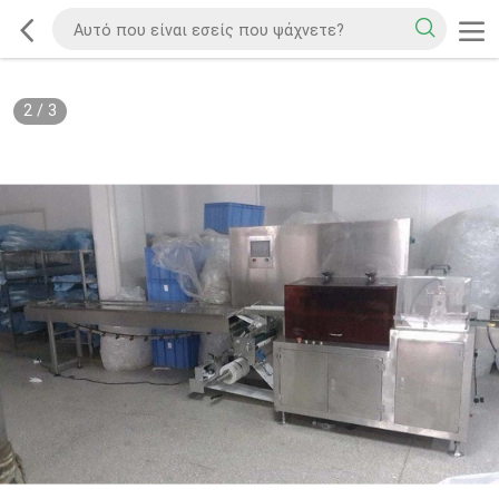
2
/
3