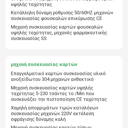
υψηλής ταχύτητας
Κατάλληλη δύναμη ρύθμισης 50/60HZ μηχανών
συσκευασίας φουσκαλών επικύρωσης CE
Μηχανή συσκευασίας καρτών φουσκαλών
υψηλής ταχύτητας, μηχανές φαρμακευτικής
συσκευασίας SS
μηχανή συσκευασίας καρτών
Επαγγελματικό καρτών συσκευασίας υλικό
ανοξείδωτου 304 μηχανών ανθεκτικό
Μηχανή συσκευασίας καρτών υψηλής
Σπίτι
ταχύτητας 5-230 τσάντες το /Min που
συσκευάζει την πιστοποίηση CE ταχύτητας
Χαμηλή απορριμάτων τιμών καταλόγων
Προϊόντα
συσκευασίας μηχανών 220V εκτέλεση
σφράγισης δύναμης καλή
Περίπου εμείς
Μηχανή συσκευασίας καρτών τύπων