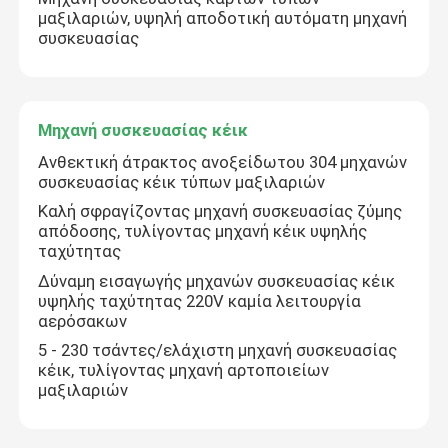
μαξιλαριών, υψηλή αποδοτική αυτόματη μηχανή
συσκευασίας
Γύρος εργοστασίων
Ποιοτικός έλεγχος
Μηχανή συσκευασίας κέικ
Ανθεκτική άτρακτος ανοξείδωτου 304 μηχανών
συσκευασίας κέικ τύπων μαξιλαριών
Μας ελάτε σε επαφή με
Καλή σφραγίζοντας μηχανή συσκευασίας ζύμης
απόδοσης, τυλίγοντας μηχανή κέικ υψηλής
Ζητήστε ένα απόσπασμα
ταχύτητας
Δύναμη εισαγωγής μηχανών συσκευασίας κέικ
υψηλής ταχύτητας 220V καμία λειτουργία
Οριζόντια μηχανή συσκευασίας
αερόσακων
5 - 230 τσάντες/ελάχιστη μηχανή συσκευασίας
κέικ, τυλίγοντας μηχανή αρτοποιείων
αυτόματη μηχανή συσκευασίας τροφίμων
μαξιλαριών
μηχανή συσκευασίας υλικού