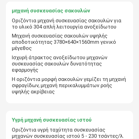
μηχανή συσκευασίας σακουλών
Πολυ μηχανή συσκευασίας λειτουργίας
Οριζόντια μηχανή συσκευασίας σακουλών για
το υλικό 304 απλή λειτουργία ανοξείδωτου
Μηχανή συσκευασίας σακουλών υψηλής
Μηχανή συσκευασίας φουσκαλών
αποδοτικότητας 3780×640×1560mm γενικό
μέγεθος
μηχανή συσκευασίας καρτών
Ισχυρή άτρακτος ανοξείδωτου μηχανών
συσκευασίας σακουλών δυνατότητας
εφαρμογής
Μηχανή συσκευασίας κέικ
Η οριζόντια μορφή σακουλών γεμίζει τη μηχανή
σφραγίδων, μηχανή περικαλυμμάτων ροής
υψηλής ακρίβειας
μηχανή συσκευασίας σακουλών
Υγρή μηχανή συσκευασίας ιστού
Υγρή μηχανή συσκευασίας ιστού
Οριζόντια υγρή ταχύτητα συσκευασίας
Μηχανή συσκευασίας πρόχειρων φαγητών
μηχανών συσκευασίας ιστού 5 - 230 τσάντες/λ.