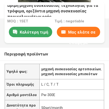
Ώριμη μηχανή συσκευασίας τεχνολογίας για τα
τρόφιμα, οριζόντια μηχανή συσκευασίας
περικαλυμμάτων ροής
MOQ：1SET
Τιμή：negotiable
Καλύτερη τιμή
Μας ελάτε σε
επαφή με
Περιγραφή προϊόντων
μηχανή συσκευασίας αρτοποιείων
,
Υψηλό φως:
μηχανή συσκευασίας μπισκότων
Όροι πληρωμής
L / C, T / T
Αριθμό μοντέλου
Pw-300E
Δυνατότητα προ
50set/month