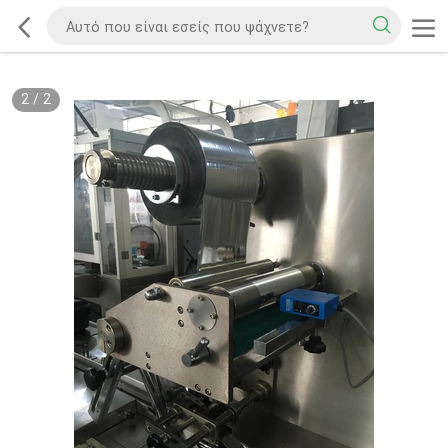
2
/
2