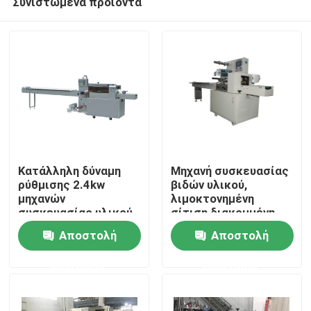
Συνιστώμενα προϊόντα
Κατάλληλη δύναμη
Μηχανή συσκευασίας
ρύθμισης 2.4kw
βιδών υλικού,
μηχανών
λιμοκτονημένη
συσκευασίας υλικού
σίτιση διακομμένη
Σπίτι
υψηλής
οριζόντια μηχανή
Αποστολή
Αποστολή
αποδοτικότητας
πακέτων ροής
Προϊόντα
ερώτησης
ερώτησης
Περίπου εμείς