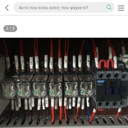
2
/
3