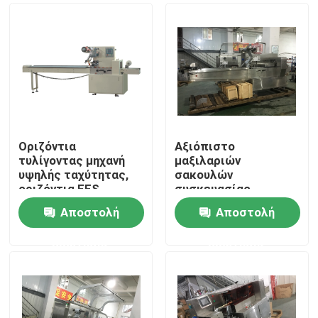
Οριζόντια
Αξιόπιστο
τυλίγοντας μηχανή
μαξιλαριών
υψηλής ταχύτητας,
σακουλών
οριζόντια FFS
συσκευασίας
μοτοσικλετών
μηχανών καλό
Αποστολή
Αποστολή
μηχανή μερών
σφράγισης ποσοστό
Σπίτι
απορριμάτων
ερώτησης
ερώτησης
απόδοσης χαμηλό
Προϊόντα
Περίπου εμείς