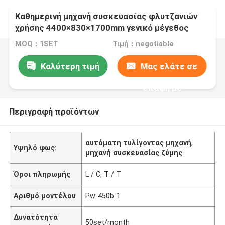
Καθημερινή μηχανή συσκευασίας φλυτζανιών
χρήσης 4400×830×1700mm γενικό μέγεθος
συμπαγές Strure
MOQ：1SET
Τιμή：negotiable
Καλύτερη τιμή
Μας ελάτε σε
επαφή με
Περιγραφή προϊόντων
αυτόματη τυλίγοντας μηχανή
,
Υψηλό φως:
μηχανή συσκευασίας ζύμης
Όροι πληρωμής
L / C, T / T
Αριθμό μοντέλου
Pw-450b-1
Δυνατότητα
50set/month