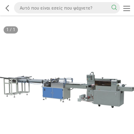
1
/
1