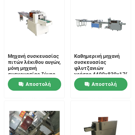
Μηχανή συσκευασίας
Καθημερινή μηχανή
πιτών λέκιθου αυγών,
συσκευασίας
μόνη μηχανή
φλυτζανιών
συσκευασίας ζύμης
χρήσης 4400×830×1700
ελέγχου
γενικό μέγεθος
Αποστολή
Αποστολή
συμπαγές Strure
Σπίτι
ερώτησης
ερώτησης
Προϊόντα
Περίπου εμείς